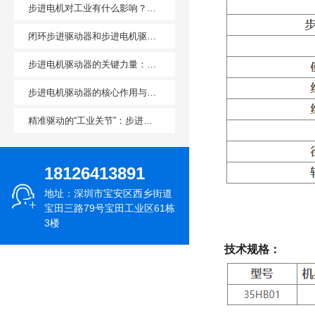
步进电机对工业有什么影响？赋
能工业自动化升级的核心价值
闭环步进驱动器和步进电机驱动
器的作用及应用场景区别
步进电机驱动器的关键力量：工
业精密运动控制的核心保障
步进电机驱动器的核心作用与主
流应用场景
精准驱动的“工业关节”：步进电
机在多领域的应用版图
18126413891
地址：深圳市宝安区西乡街道
宝田三路79号宝田工业区61栋
3楼
技术规格：